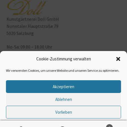
Kunstgärtnerei Doll GmbH
Nonntaler Hauptstraße 79
5020 Salzburg
Mo-Sa: 09.00 – 18.00 Uhr
Sonn- & Feiertags geschlossen
Cookie-Zustimmung verwalten
Tel:
+43 662 82 18 29-0
Wir verwenden Cookies, um unsere Website und unseren Service zu optimieren.
office@doll-salzburg.at
Akzeptieren
Ablehnen
© Kunstgärtnerei Doll Shop 2026
Datenschutzerklärung-Impressum
Vorlieben
Datenschutzerklärung-
Datenschutzerklärung-
Datenschutzerklärung-