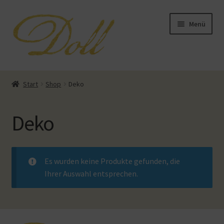
Zur
Zum
Menü
Navigation
Inhalt
ermenü
springen
springen
en
Start
Shop
Deko
Deko
Es wurden keine Produkte gefunden, die
Ihrer Auswahl entsprechen.